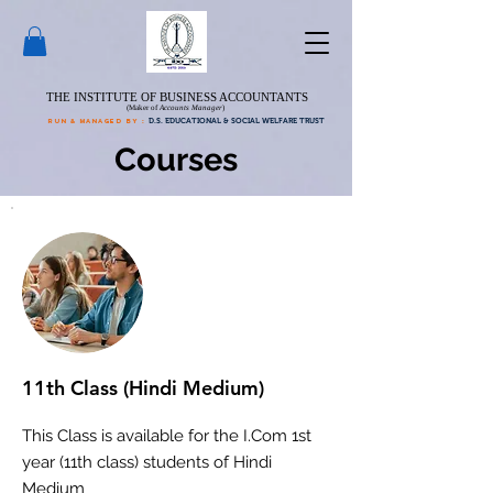
THE INSTITUTE OF BUSINESS ACCOUNTANTS
(Maker of
Accounts Manager
)
run & managed by :
D.S. EDUCATIONAL & SOCIAL WELFARE TRUST
Courses
11th Class (Hindi Medium)
This Class is available for the I.Com 1st
year (11th class) students of Hindi
Medium